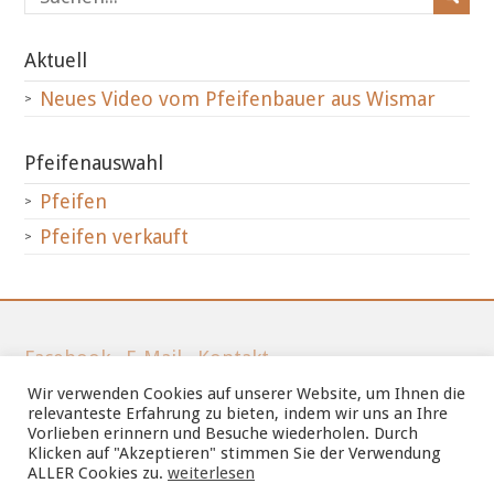
Aktuell
Neues Video vom Pfeifenbauer aus Wismar
Pfeifenauswahl
Pfeifen
Pfeifen verkauft
Facebook
·
E-Mail
·
Kontakt
Wir verwenden Cookies auf unserer Website, um Ihnen die
Tel.: 03841-212066
relevanteste Erfahrung zu bieten, indem wir uns an Ihre
Vorlieben erinnern und Besuche wiederholen. Durch
Klicken auf "Akzeptieren" stimmen Sie der Verwendung
Mobil: 01511-2780472
ALLER Cookies zu.
weiterlesen